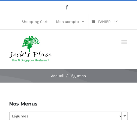
Passer
Facebook
au
contenu
Shopping Cart
Mon compte
PANIER
Accueil
Légumes
Nos Menus
Légumes
×