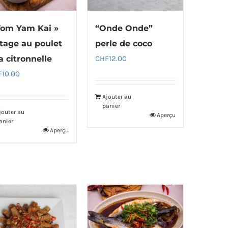
Tom Yam Kai »
“Onde Onde”
tage au poulet
perle de coco
a citronnelle
CHF
12.00
F
10.00
Ajouter au
panier
jouter au
Aperçu
anier
Aperçu