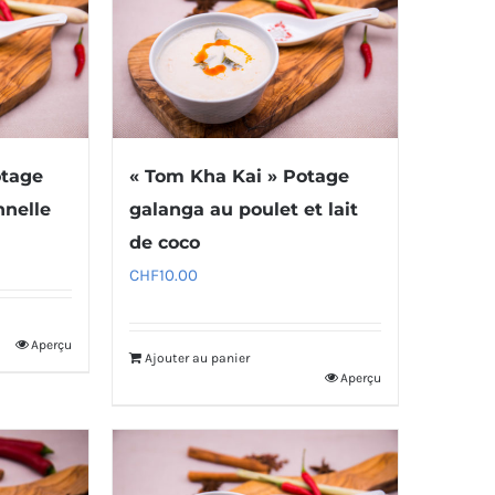
otage
« Tom Kha Kai » Potage
nnelle
galanga au poulet et lait
de coco
CHF
10.00
Aperçu
Ajouter au panier
Aperçu