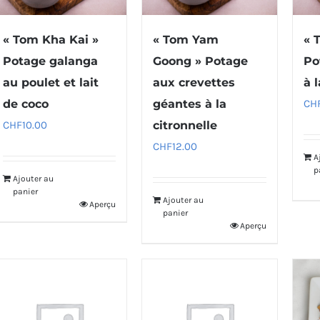
« Tom Kha Kai »
« Tom Yam
« 
Potage galanga
Goong » Potage
Po
au poulet et lait
aux crevettes
à l
de coco
géantes à la
CH
CHF
10.00
citronnelle
CHF
12.00
A
p
Ajouter au
panier
Ajouter au
Aperçu
panier
Aperçu