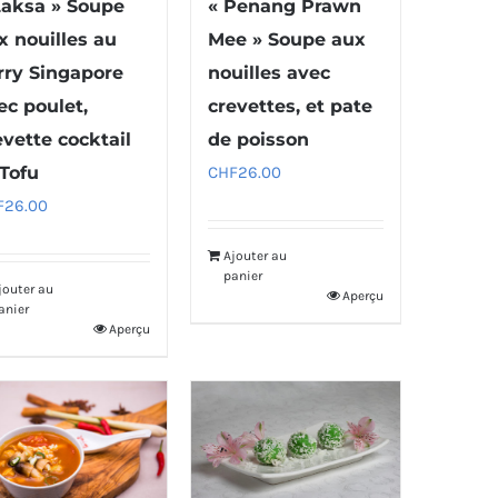
Laksa » Soupe
« Penang Prawn
x nouilles au
Mee » Soupe aux
rry Singapore
nouilles avec
ec poulet,
crevettes, et pate
evette cocktail
de poisson
 Tofu
CHF
26.00
F
26.00
Ajouter au
panier
jouter au
Aperçu
anier
Aperçu