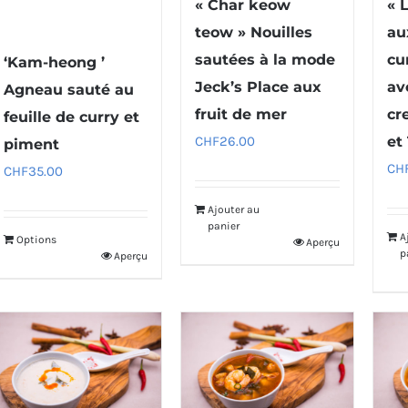
« Char keow
« 
teow » Nouilles
au
sautées à la mode
cu
‘Kam-heong ’
Jeck’s Place aux
av
Agneau sauté au
fruit de mer
cr
feuille de curry et
CHF
26.00
et
piment
CH
CHF
35.00
Ajouter au
panier
A
Options
Aperçu
p
Aperçu