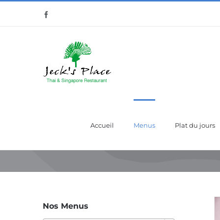
Passer
Facebook
au
contenu
Accueil
Menus
Plat du jours
Nos Menus