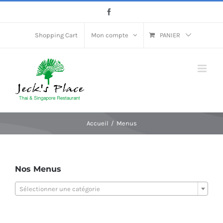
Passer
Facebook
au
contenu
Shopping Cart
Mon compte
PANIER
Accueil
Menus
Nos Menus
Sélectionner une catégorie