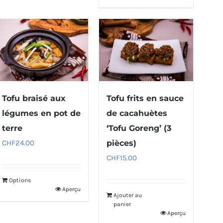
Tofu braisé aux
Tofu frits en sauce
légumes en pot de
de cacahuètes
terre
‘Tofu Goreng’ (3
CHF
24.00
pièces)
CHF
15.00
Options
Aperçu
Ajouter au
panier
Aperçu