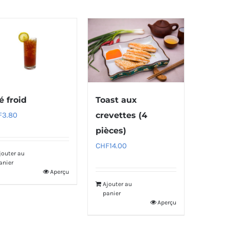
é froid
Toast aux
F
3.80
crevettes (4
pièces)
CHF
14.00
jouter au
anier
Aperçu
Ajouter au
panier
Aperçu