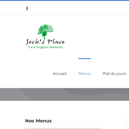
Passer
Facebook
au
contenu
Accueil
Menus
Plat du jours
Nos Menus