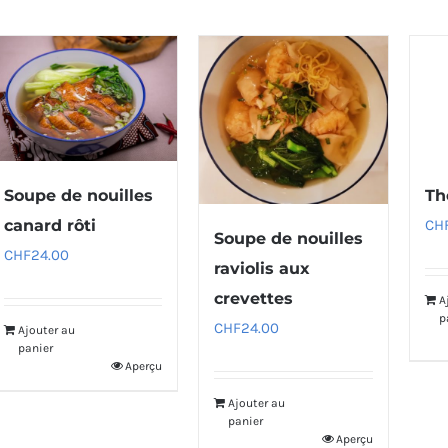
Soupe de nouilles
Th
canard rôti
CH
Soupe de nouilles
CHF
24.00
raviolis aux
crevettes
A
p
CHF
24.00
Ajouter au
panier
Aperçu
Ajouter au
panier
Aperçu