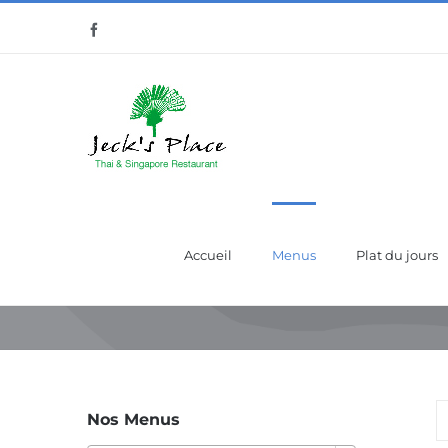
Passer
Facebook
au
contenu
Accueil
Menus
Plat du jours
Nos Menus