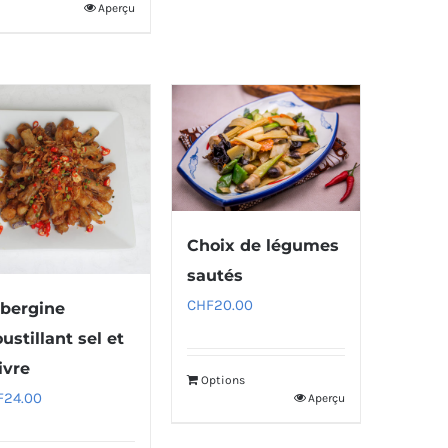
Aperçu
Choix de légumes
sautés
CHF
20.00
bergine
ustillant sel et
ivre
Options
F
24.00
Aperçu