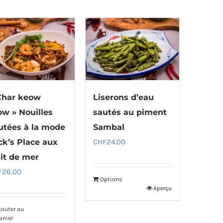
Char keow
Liserons d’eau
ow » Nouilles
sautés au piment
utées à la mode
Sambal
ck’s Place aux
CHF
24.00
uit de mer
F
26.00
Options
Aperçu
jouter au
anier