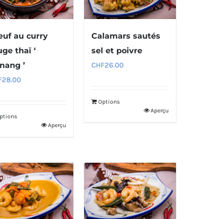
uf au curry
Calamars sautés
uge thaï ‘
sel et poivre
nang ’
CHF
26.00
F
28.00
Options
Aperçu
ptions
Aperçu