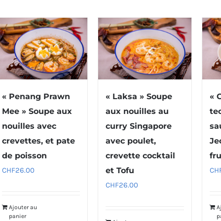
« Penang Prawn
« Laksa » Soupe
« 
Mee » Soupe aux
aux nouilles au
te
nouilles avec
curry Singapore
sa
crevettes, et pate
avec poulet,
Je
de poisson
crevette cocktail
fr
CHF
26.00
et Tofu
CH
CHF
26.00
Ajouter au
A
panier
p