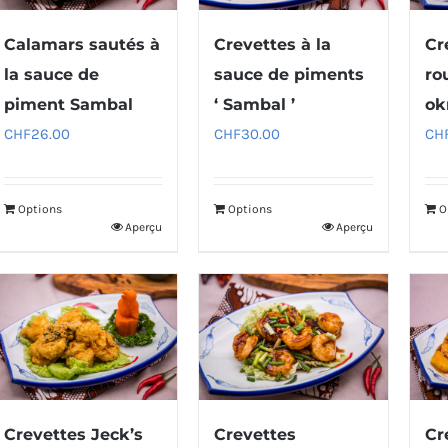
Calamars sautés à
Crevettes à la
Cr
la sauce de
sauce de piments
ro
piment Sambal
‘ Sambal ’
ok
CHF
26.00
CHF
30.00
CH
Options
Options
O
Aperçu
Aperçu
Crevettes Jeck’s
Crevettes
Cr