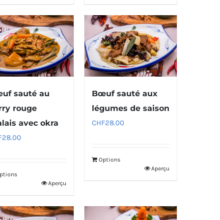
uf sauté au
Bœuf sauté aux
rry rouge
légumes de saison
lais avec okra
CHF
28.00
F
28.00
Options
Aperçu
ptions
Aperçu