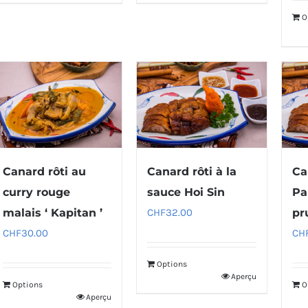
O
Canard rôti au
Canard rôti à la
Ca
curry rouge
sauce Hoi Sin
Pa
malais ‘ Kapitan ’
CHF
32.00
pr
CHF
30.00
CH
Options
Aperçu
Options
O
Aperçu