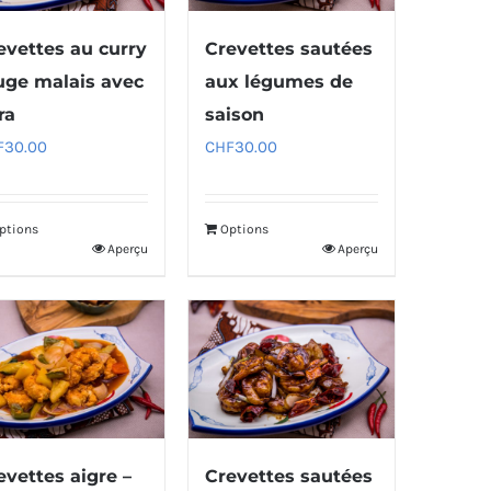
evettes au curry
Crevettes sautées
uge malais avec
aux légumes de
ra
saison
F
30.00
CHF
30.00
ptions
Options
Aperçu
Aperçu
evettes aigre –
Crevettes sautées