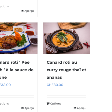
ptions
Aperçu
nard rôti ‘ Pee
Canard rôti au
h ’ à la sauce de
curry rouge thaï et
une
ananas
F
32.00
CHF
30.00
ptions
Options
Aperçu
Aperçu