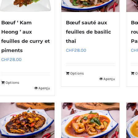
Bœuf ‘ Kam
Bœuf sauté aux
Bœ
Heong ’ aux
feuilles de basilic
ro
feuilles de curry et
thaï
Pa
piments
CHF
28.00
CH
CHF
28.00
Options
O
Aperçu
Options
Aperçu