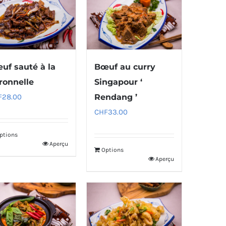
uf sauté à la
Bœuf au curry
tronnelle
Singapour ‘
F
28.00
Rendang ’
CHF
33.00
ptions
Aperçu
Options
Aperçu