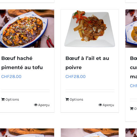
Bœuf haché
Bœuf à l’ail et au
Bœ
pimenté au tofu
poivre
cu
CHF
28.00
CHF
28.00
ma
CH
Options
Options
Aperçu
Aperçu
O