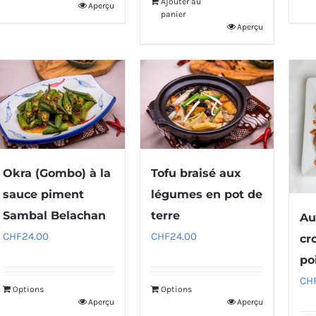
Ajouter au
Aperçu
panier
Aperçu
Okra (Gombo) à la
Tofu braisé aux
sauce piment
légumes en pot de
Sambal Belachan
terre
Au
CHF
24.00
CHF
24.00
cro
po
CH
Options
Options
Aperçu
Aperçu