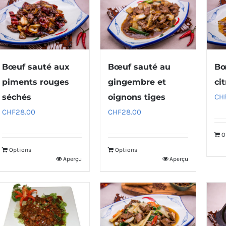
Bœuf sauté aux
Bœuf sauté au
Bœ
piments rouges
gingembre et
ci
séchés
oignons tiges
CH
CHF
28.00
CHF
28.00
O
Options
Options
Aperçu
Aperçu